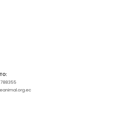
TO:
4788355
eanimal.org.ec