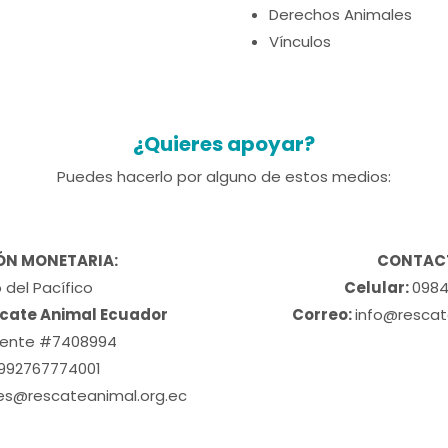
Derechos Animales
Vínculos
¿Quieres apoyar?
Puedes hacerlo por alguno de estos medios:
N MONETARIA:
CONTAC
 del Pacífico
Celular:
098
cate Animal Ecuador
Correo:
info@rescat
riente #7408994
992767774001
s@rescateanimal.org.ec