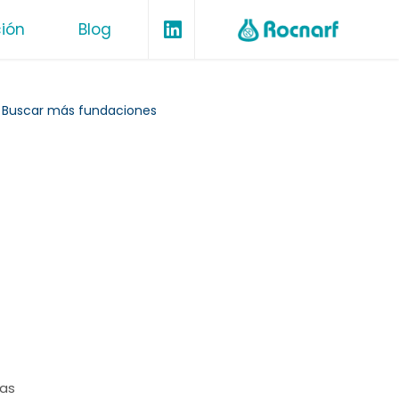
L
ión
Blog
i
n
k
e
 Buscar más fundaciones
d
i
n
as