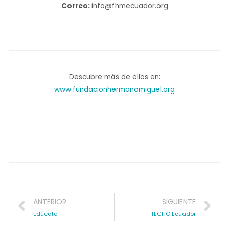
Correo:
info@fhmecuador.org
Descubre más de ellos en:
www.fundacionhermanomiguel.org
Prev
Ne
ANTERIOR
SIGUIENTE
Edúcate
TECHO Ecuador