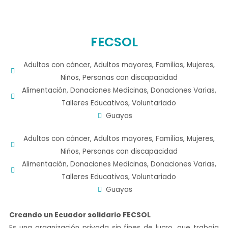
n
FECSOL
Adultos con cáncer
,
Adultos mayores
,
Familias
,
Mujeres
,
Niños
,
Personas con discapacidad
Alimentación
,
Donaciones Medicinas
,
Donaciones Varias
,
Talleres Educativos
,
Voluntariado
Guayas
Adultos con cáncer
,
Adultos mayores
,
Familias
,
Mujeres
,
Niños
,
Personas con discapacidad
Alimentación
,
Donaciones Medicinas
,
Donaciones Varias
,
Talleres Educativos
,
Voluntariado
Guayas
Facebook
Instagram
Twitter
YouTube
TikTok
Creando un Ecuador solidario FECSOL
Es una organización privada sin fines de lucro, que trabaja